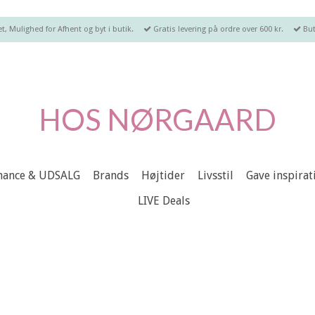
, Mulighed for Afhent og byt i butik.
Gratis levering på ordre over 600 kr.
But
HOS NØRGAARD
chance & UDSALG
Brands
Højtider
Livsstil
Gave inspirat
LIVE Deals