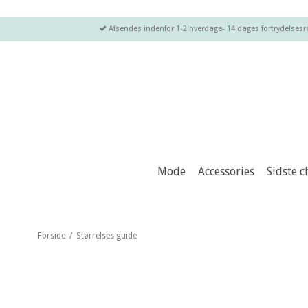
Afsendes indenfor 1-2 hverdage- 14 dages fortrydelsesret
Mode
Accessories
Sidste 
Forside
/
Størrelses guide