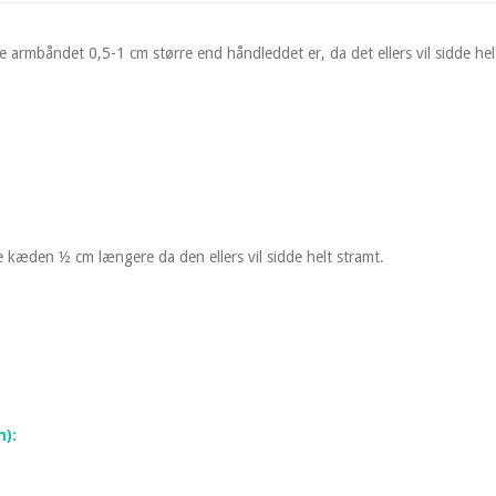
e armbåndet 0,5-1 cm større end håndleddet er, da det ellers vil sidde hel
e kæden ½ cm længere da den ellers vil sidde helt stramt.
m):