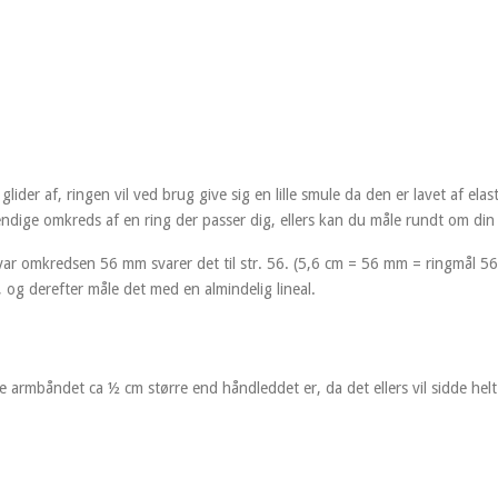
ider af, ringen vil ved brug give sig en lille smule da den er lavet af elast
endige omkreds af en ring der passer dig, ellers kan du måle rundt om d
. var omkredsen 56 mm svarer det til str. 56. (5,6 cm = 56 mm = ringmål 56
og derefter måle det med en almindelig lineal.
e armbåndet ca ½ cm større end håndleddet er, da det ellers vil sidde helt