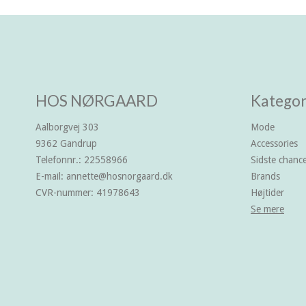
HOS NØRGAARD
Kategor
Aalborgvej 303
Mode
9362 Gandrup
Accessories
Telefonnr.
:
22558966
Sidste chan
E-mail
:
annette@hosnorgaard.dk
Brands
CVR-nummer
:
41978643
Højtider
Se mere