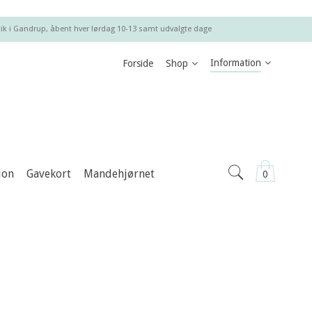
ik i Gandrup, åbent hver lørdag 10-13 samt udvalgte dage
Information
Forside
Shop
ion
Gavekort
Mandehjørnet
0