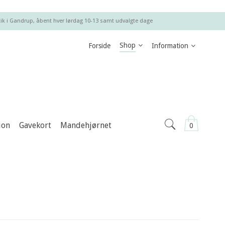
ik i Gandrup, åbent hver lørdag 10-13 samt udvalgte dage
Shop
Forside
Information
ion
Gavekort
Mandehjørnet
0