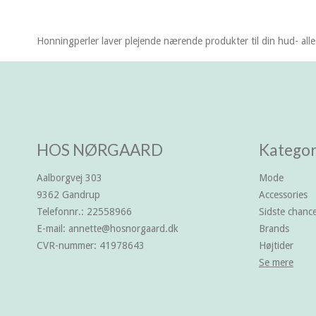
Honningperler laver plejende nærende produkter til din hud- alle 
HOS NØRGAARD
Kategor
Aalborgvej 303
Mode
9362 Gandrup
Accessories
Telefonnr.
:
22558966
Sidste chan
E-mail
:
annette@hosnorgaard.dk
Brands
CVR-nummer
:
41978643
Højtider
Se mere