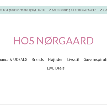
, Mulighed for Afhent og byt i butik.
Gratis levering på ordre over 600 kr.
But
HOS NØRGAARD
chance & UDSALG
Brands
Højtider
Livsstil
Gave inspirat
LIVE Deals