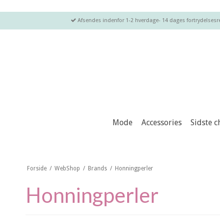
Afsendes indenfor 1-2 hverdage- 14 dages fortrydelsesret
Mode
Accessories
Sidste 
Forside
/
WebShop
/
Brands
/
Honningperler
Honningperler