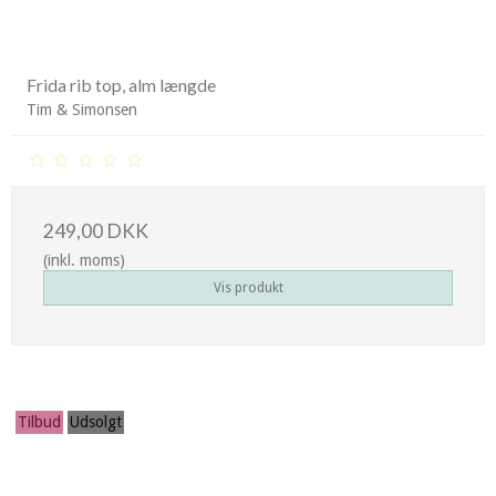
Frida rib top, alm længde
Tim & Simonsen
249,00 DKK
(inkl. moms)
Vis produkt
Tilbud
Udsolgt