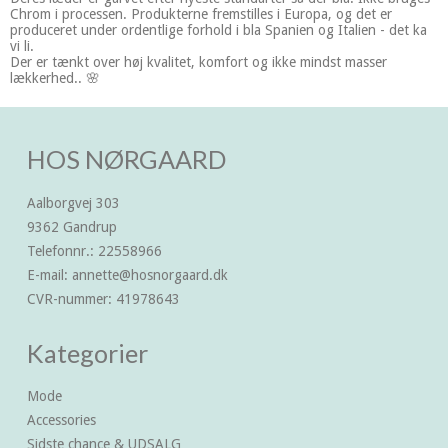
Chrom i processen. Produkterne fremstilles i Europa, og det er
produceret under ordentlige forhold i bla Spanien og Italien - det ka
vi li.
Der er tænkt over høj kvalitet, komfort og ikke mindst masser
lækkerhed.. 🌸
HOS NØRGAARD
Aalborgvej 303
9362 Gandrup
Telefonnr.
:
22558966
E-mail
:
annette@hosnorgaard.dk
CVR-nummer
:
41978643
Kategorier
Mode
Accessories
Sidste chance & UDSALG