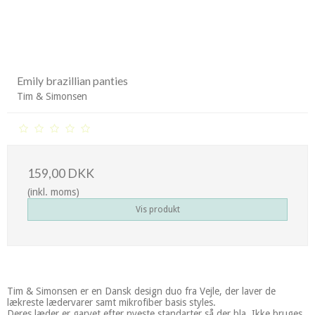
Emily brazillian panties
Tim & Simonsen
159,00 DKK
(inkl. moms)
Vis produkt
Tim & Simonsen er en Dansk design duo fra Vejle, der laver de
lækreste lædervarer samt mikrofiber basis styles.
Deres læder er garvet efter nyeste standarter så der bla. Ikke bruges