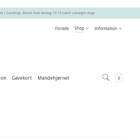
ik i Gandrup, åbent hver lørdag 10-13 samt udvalgte dage
Shop
Forside
Information
ion
Gavekort
Mandehjørnet
0