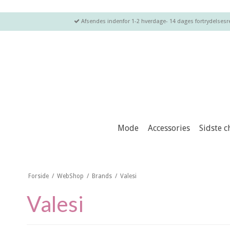
Afsendes indenfor 1-2 hverdage- 14 dages fortrydelsesret
Mode
Accessories
Sidste 
Forside
/
WebShop
/
Brands
/
Valesi
Valesi