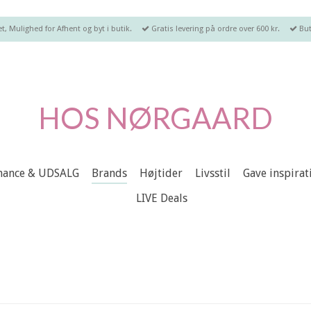
, Mulighed for Afhent og byt i butik.
Gratis levering på ordre over 600 kr.
But
HOS NØRGAARD
chance & UDSALG
Brands
Højtider
Livsstil
Gave inspirat
LIVE Deals