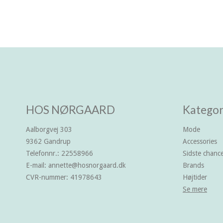
HOS NØRGAARD
Kategor
Aalborgvej 303
Mode
9362 Gandrup
Accessories
Telefonnr.
:
22558966
Sidste chan
E-mail
:
annette@hosnorgaard.dk
Brands
CVR-nummer
:
41978643
Højtider
Se mere