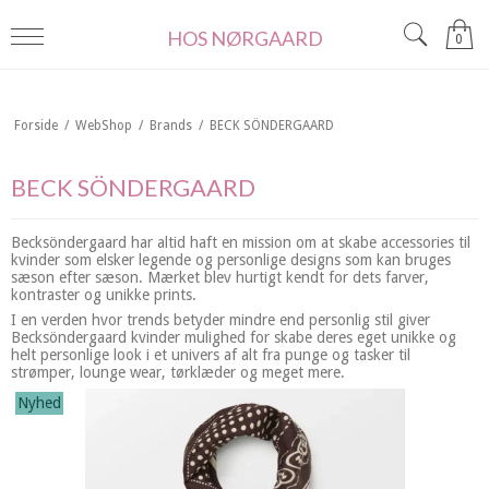
HOS NØRGAARD
0
Forside
/
WebShop
/
Brands
/
BECK SÖNDERGAARD
BECK SÖNDERGAARD
Becksöndergaard har altid haft en mission om at skabe accessories til
kvinder som elsker legende og personlige designs som kan bruges
sæson efter sæson. Mærket blev hurtigt kendt for dets farver,
kontraster og unikke prints.
I en verden hvor trends betyder mindre end personlig stil giver
Becksöndergaard kvinder mulighed for skabe deres eget unikke og
helt personlige look i et univers af alt fra punge og tasker til
strømper, lounge wear, tørklæder og meget mere.
Nyhed