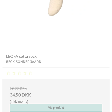
LEOFA cotta sock
BECK SÖNDERGAARD
69,00 DKK
34,50 DKK
(inkl. moms)
Vis produkt