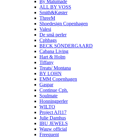
By Malumade
ALL BY VOSS
Smith&Køster
ThreeM
Shoedesign Copenhagen
Valesi
De små perler
Cphbags
BECK SÖNDERGAARD
Cabana Living
Hart & Holm
Tiffany
Treats/ Montana
BY LOHN
EMM Copenhagen
Gaspar
Continue Cph.
Soulmate
Honningperler
WILTO
Project AJ117
Julie Damhus
IBU JEWELS
Wauw official
Freequent