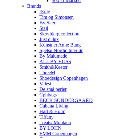
300 kr Marked
Brands
Ærlig
Tim og Simonsen
By Stær
Stajl
Skovbjerg collection
Just d' lux
Kunstner Anne Bang
Sjælsø Nordic Interiør
By Malumade
ALL BY VOSS
Smith&Køster
ThreeM
Shoedesign Copenhagen
Valesi
De små perler
Cphbags
BECK SÖNDERGAARD
Cabana Living
Hart & Holm
Tiffany
Treats/ Montana
BY LOHN
EMM Copenhagen