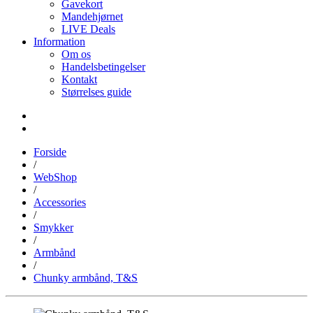
Gavekort
Mandehjørnet
LIVE Deals
Information
Om os
Handelsbetingelser
Kontakt
Størrelses guide
Forside
/
WebShop
/
Accessories
/
Smykker
/
Armbånd
/
Chunky armbånd, T&S