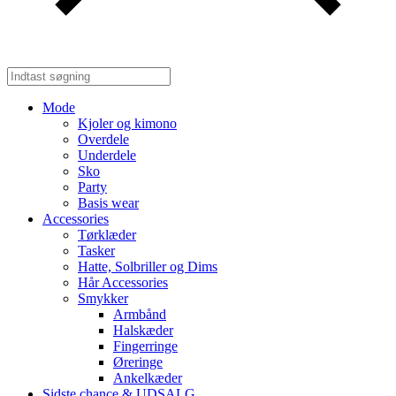
Mode
Kjoler og kimono
Overdele
Underdele
Sko
Party
Basis wear
Accessories
Tørklæder
Tasker
Hatte, Solbriller og Dims
Hår Accessories
Smykker
Armbånd
Halskæder
Fingerringe
Øreringe
Ankelkæder
Sidste chance & UDSALG