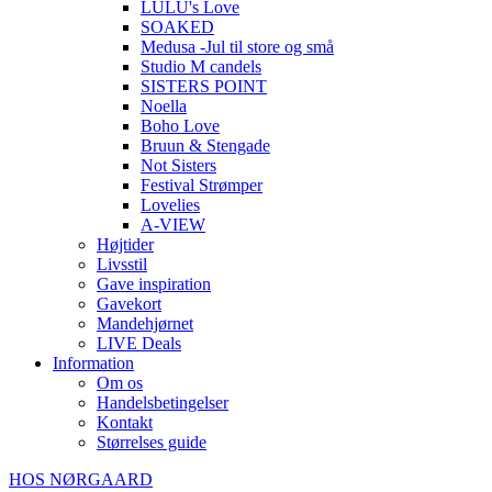
LULU's Love
SOAKED
Medusa -Jul til store og små
Studio M candels
SISTERS POINT
Noella
Boho Love
Bruun & Stengade
Not Sisters
Festival Strømper
Lovelies
A-VIEW
Højtider
Livsstil
Gave inspiration
Gavekort
Mandehjørnet
LIVE Deals
Information
Om os
Handelsbetingelser
Kontakt
Størrelses guide
HOS NØRGAARD