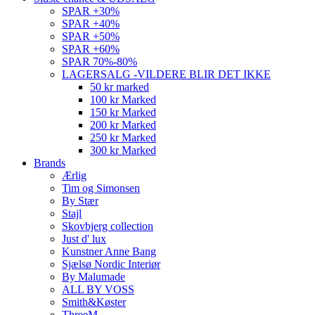
SPAR +30%
SPAR +40%
SPAR +50%
SPAR +60%
SPAR 70%-80%
LAGERSALG -VILDERE BLIR DET IKKE
50 kr marked
100 kr Marked
150 kr Marked
200 kr Marked
250 kr Marked
300 kr Marked
Brands
Ærlig
Tim og Simonsen
By Stær
Stajl
Skovbjerg collection
Just d' lux
Kunstner Anne Bang
Sjælsø Nordic Interiør
By Malumade
ALL BY VOSS
Smith&Køster
ThreeM