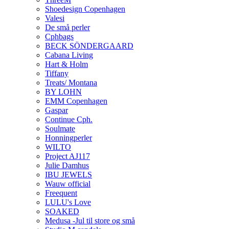
Shoedesign Copenhagen
Valesi
De små perler
Cphbags
BECK SÖNDERGAARD
Cabana Living
Hart & Holm
Tiffany
Treats/ Montana
BY LOHN
EMM Copenhagen
Gaspar
Continue Cph.
Soulmate
Honningperler
WILTO
Project AJ117
Julie Damhus
IBU JEWELS
Wauw official
Freequent
LULU's Love
SOAKED
Medusa -Jul til store og små