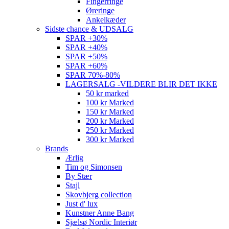
Fingerringe
Øreringe
Ankelkæder
Sidste chance & UDSALG
SPAR +30%
SPAR +40%
SPAR +50%
SPAR +60%
SPAR 70%-80%
LAGERSALG -VILDERE BLIR DET IKKE
50 kr marked
100 kr Marked
150 kr Marked
200 kr Marked
250 kr Marked
300 kr Marked
Brands
Ærlig
Tim og Simonsen
By Stær
Stajl
Skovbjerg collection
Just d' lux
Kunstner Anne Bang
Sjælsø Nordic Interiør