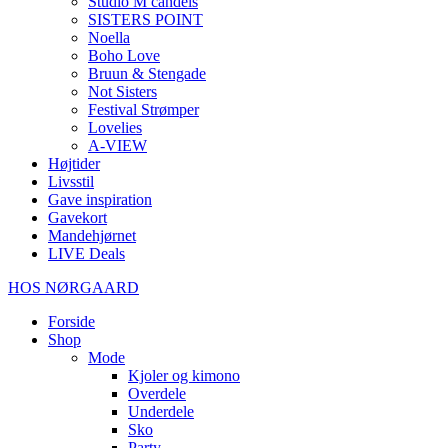
Studio M candels
SISTERS POINT
Noella
Boho Love
Bruun & Stengade
Not Sisters
Festival Strømper
Lovelies
A-VIEW
Højtider
Livsstil
Gave inspiration
Gavekort
Mandehjørnet
LIVE Deals
HOS NØRGAARD
Forside
Shop
Mode
Kjoler og kimono
Overdele
Underdele
Sko
Party