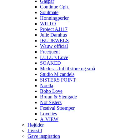
Gaspar
Continue Cph.
Soulmate
Honningperler
WILTO
Project AJ117
Julie Damhus
IBU JEWELS
Wauw official
Freequent
LULU's Love
SOAKED
Medusa -Jul til store og små
Studio M candels
SISTERS POINT
Noella
Boho Love
Bruun & Stengade
Not Sisters
Festival Strømper
Lovelies
A-VIEW
Højtider
Livsstil
Gave inspiration