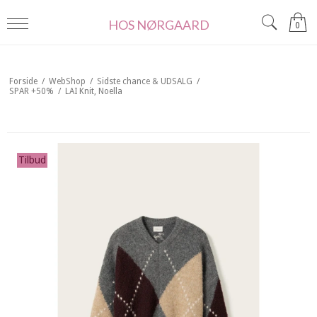
HOS NØRGAARD
0
Forside
/
WebShop
/
Sidste chance & UDSALG
/
SPAR +50%
/
LAI Knit, Noella
Tilbud